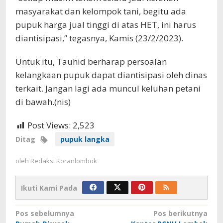
masyarakat dan kelompok tani, begitu ada
pupuk harga jual tinggi di atas HET, ini harus
diantisipasi,” tegasnya, Kamis (23/2/2023).
Untuk itu, Tauhid berharap persoalan
kelangkaan pupuk dapat diantisipasi oleh dinas
terkait. Jangan lagi ada muncul keluhan petani
di bawah.(nis)
Post Views:
2,523
Ditag
pupuk langka
oleh
Redaksi Koranlombok
Ikuti Kami Pada
Navigasi
Pos sebelumnya
Pos berikutnya