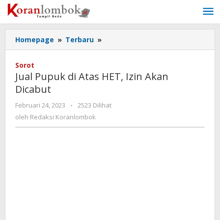
Lewati
ke
konten
Homepage
»
Terbaru
»
Jual
Pupuk
di
Sorot
Atas
Jual Pupuk di Atas HET, Izin Akan
HET,
Dicabut
Izin
Akan
Februari 24, 2023
oleh
-
2523 Dilihat
Dicabut
Redaksi
oleh
Redaksi Koranlombok
Koranlombok