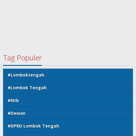
#Lombok Tengah
#Ntb
#Dewan
#DPRD Lombok Tengah
polreslomboktengah
Koranlombok.id
#kades
#bupati
#DPRD
copyright koranlombok.id @ 2022
Indeks Berita
Koran Lombok