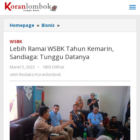
Lewati
ke
konten
Homepage
»
Bisnis
»
Lebih
Ramai
WSBK
WSBK
Tahun
Lebih Ramai WSBK Tahun Kemarin,
Kemarin,
Sandiaga: Tunggu Datanya
Sandiaga:
Tunggu
Maret 5, 2023
oleh
-
1803 Dilihat
Datanya
Redaksi
oleh
Redaksi Koranlombok
Koranlombok