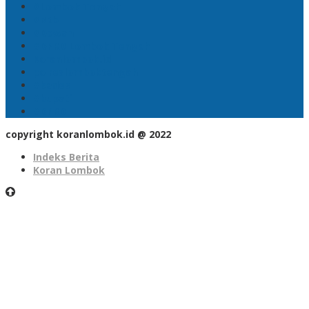
#Lombok Tengah
#Ntb
#Dewan
#DPRD Lombok Tengah
Koranlombok.id
polreslomboktengah
#kades
#bupati
#DPRD
copyright koranlombok.id @ 2022
Indeks Berita
Koran Lombok