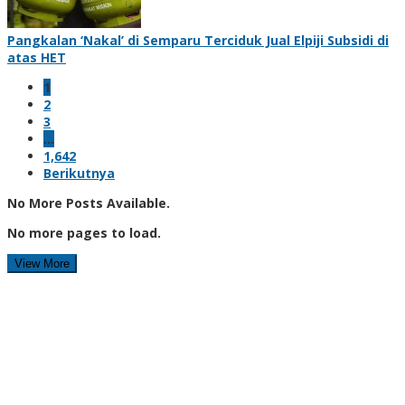
Pangkalan ‘Nakal’ di Semparu Terciduk Jual Elpiji Subsidi di
atas HET
1
2
3
…
1,642
Berikutnya
No More Posts Available.
No more pages to load.
View More