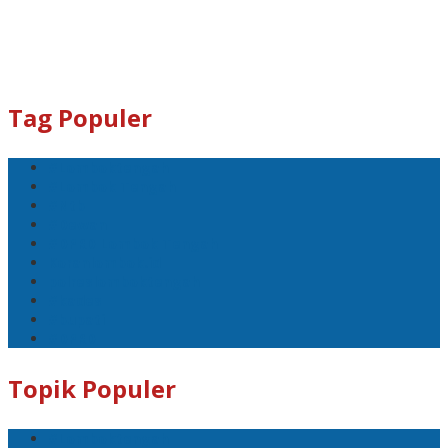
Tag Populer
#Lomboktengah
#Lombok Tengah
#Ntb
#Dewan
#DPRD Lombok Tengah
Koranlombok.id
polreslomboktengah
#kades
#bupati
#DPRD
Topik Populer
#Lomboktengah