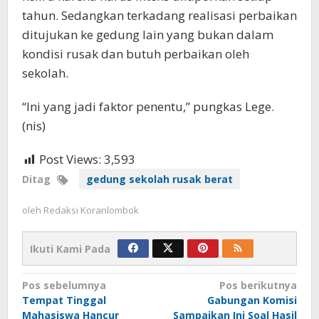
tahun. Sedangkan terkadang realisasi perbaikan
ditujukan ke gedung lain yang bukan dalam
kondisi rusak dan butuh perbaikan oleh
sekolah.
“Ini yang jadi faktor penentu,” pungkas Lege.
(nis)
Post Views:
3,593
Ditag
gedung sekolah rusak berat
oleh
Redaksi Koranlombok
Ikuti Kami Pada
Navigasi
Pos sebelumnya
Pos berikutnya
Tempat Tinggal
Gabungan Komisi
pos
Mahasiswa Hancur
Sampaikan Ini Soal Hasil