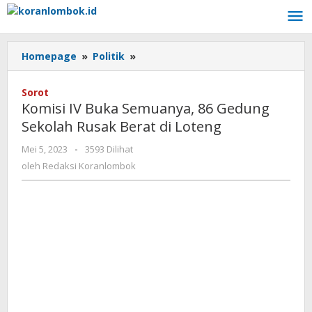
Lewati
ke
konten
Homepage
»
Politik
»
Komisi
IV
Buka
Sorot
Semuanya,
Komisi IV Buka Semuanya, 86 Gedung
86
Sekolah Rusak Berat di Loteng
Gedung
Sekolah
Mei 5, 2023
oleh
-
3593 Dilihat
Rusak
Redaksi
oleh
Redaksi Koranlombok
Berat
Koranlombok
di
Loteng