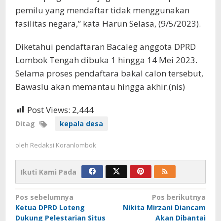
pemilu yang mendaftar tidak menggunakan
fasilitas negara,” kata Harun Selasa, (9/5/2023).
Diketahui pendaftaran Bacaleg anggota DPRD
Lombok Tengah dibuka 1 hingga 14 Mei 2023.
Selama proses pendaftara bakal calon tersebut,
Bawaslu akan memantau hingga akhir.(nis)
Post Views:
2,444
Ditag
kepala desa
oleh
Redaksi Koranlombok
Ikuti Kami Pada
Navigasi
Pos sebelumnya
Pos berikutnya
Ketua DPRD Loteng
Nikita Mirzani Diancam
pos
Dukung Pelestarian Situs
Akan Dibantai