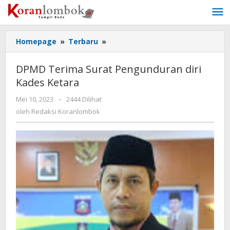
Lewati
ke
konten
Homepage
»
Terbaru
»
DPMD
Terima
Surat
DPMD Terima Surat Pengunduran diri
Pengunduran
Kades Ketara
diri
Kades
Mei 10, 2023
oleh
-
2444 Dilihat
Ketara
Redaksi
oleh
Redaksi Koranlombok
Koranlombok