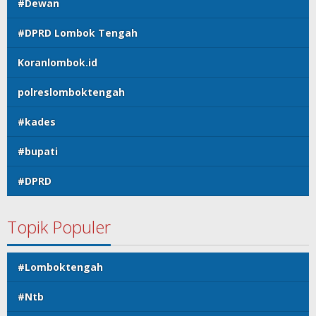
#Dewan
#DPRD Lombok Tengah
Koranlombok.id
polreslomboktengah
#kades
#bupati
#DPRD
Topik Populer
#Lomboktengah
#Ntb