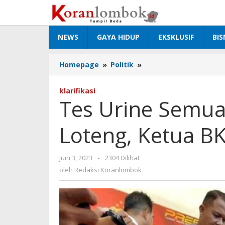
Lewati
ke
konten
NEWS
GAYA HIDUP
EKSKLUSIF
BIS
Homepage
»
Politik
»
Tes
Urine
Semua
klarifikasi
Anggota
Tes Urine Semu
Dewan
Loteng,
Loteng, Ketua B
Ketua
BK:
Tidak
Juni 3, 2023
oleh
-
2304 Dilihat
Ada
Redaksi
oleh
Redaksi Koranlombok
Masalah
Koranlombok