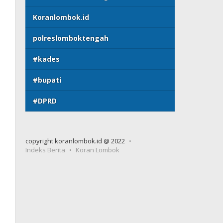
Koranlombok.id
polreslomboktengah
#kades
#bupati
#DPRD
copyright koranlombok.id @ 2022
Indeks Berita
Koran Lombok