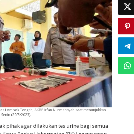
 Lombok Tengah, AKBP Irfan Nurmansyah saat menunjukkan
Senin (29/5/2023).
k pihak agar dilakukan tes urine bagi semua
s Ketua Badan Hehormatan (BK) Legewarman.