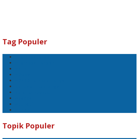
Tag Populer
#Lomboktengah
#Lombok Tengah
#Ntb
#Dewan
#DPRD Lombok Tengah
polreslomboktengah
Koranlombok.id
#kades
#bupati
#DPRD
Topik Populer