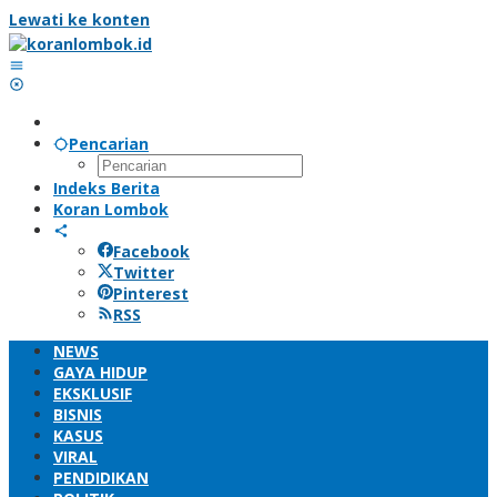
Lewati ke konten
Pencarian
Indeks Berita
Koran Lombok
Facebook
Twitter
Pinterest
RSS
NEWS
GAYA HIDUP
EKSKLUSIF
BISNIS
KASUS
VIRAL
PENDIDIKAN