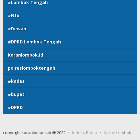
#Lombok Tengah
#Ntb
#Dewan
#DPRD Lombok Tengah
Koranlombok.id
polreslomboktengah
#kades
#bupati
#DPRD
copyright koranlombok.id @ 2022
Indeks Berita
Koran Lombok