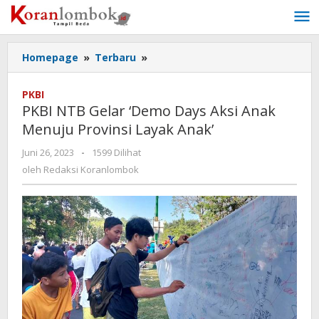
Lewati
ke
konten
Homepage
»
Terbaru
»
PKBI
NTB
Gelar
PKBI
‘Demo
PKBI NTB Gelar ‘Demo Days Aksi Anak
Days
Menuju Provinsi Layak Anak’
Aksi
Anak
Juni 26, 2023
oleh
-
1599 Dilihat
Menuju
Redaksi
oleh
Redaksi Koranlombok
Provinsi
Koranlombok
Layak
Anak’