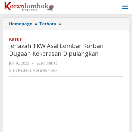
Lewati
ke
konten
Homepage
»
Terbaru
»
Jenazah
TKW
Asal
Kasus
Lembar
Jenazah TKW Asal Lembar Korban
Korban
Dugaan Kekerasan Dipulangkan
Dugaan
Kekerasan
Juli 16, 2023
oleh
-
2297 Dilihat
Dipulangkan
Redaksi
oleh
Redaksi Koranlombok
Koranlombok