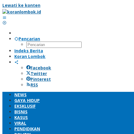
Lewati ke konten
Pencarian
Indeks Berita
Koran Lombok
Facebook
Twitter
Pinterest
RSS
NEWS
GAYA HIDUP
EKSKLUSIF
BISNIS
KASUS
VIRAL
PENDIDIKAN