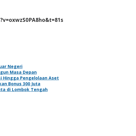
ch?v=oxwzS0PA8ho&t=81s
uar Negeri
angun Masa Depan
si Hingga Pengelolaan Aset
kan Bonus 300 Juta
Juta di Lombok Tengah