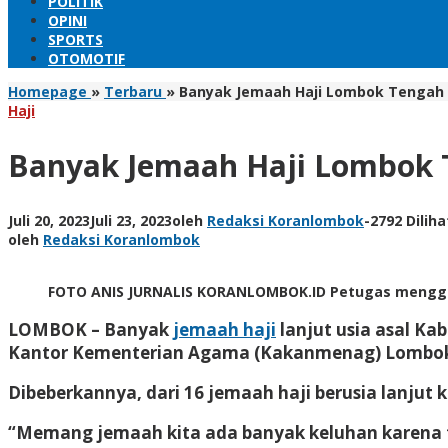
POLITIK
OPINI
SPORTS
OTOMOTIF
Homepage
»
Terbaru
»
Banyak Jemaah Haji Lombok Tengah 
Haji
Banyak Jemaah Haji Lombok 
Juli 20, 2023
Juli 23, 2023
oleh
Redaksi Koranlombok
-
2792 Diliha
oleh
Redaksi Koranlombok
FOTO ANIS JURNALIS KORANLOMBOK.ID Petugas menggendo
LOMBOK
– Banyak
jemaah haji
lanjut usia asal K
Kantor Kementerian Agama (Kakanmenag) Lombok 
Dibeberkannya, dari 16 jemaah haji berusia lanju
“Memang jemaah kita ada banyak keluhan karena 