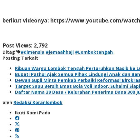
berikut videonya: https://www.youtube.com/wat
Post Views:
2,792
Ditag
#dimensia
#jemaahhaji
#Lomboktengah
Posting Terkait
Ribuan Warga Lombok Tengah Pertaruhkan Nasib ke L
Bupati Pathul Ajak Semua Pihak Lindungi Anak dan B
Dewan Supli Minta Pemkab Perbaiki Reformasi Birokra
Target Sapu Bersih Emas Bola Voli Indoor, Suhaimi Siap
Daftar Nama 39 Desa / Kelurahan Penerima Dana 300 
oleh
Redaksi Koranlombok
Ikuti Kami Pada