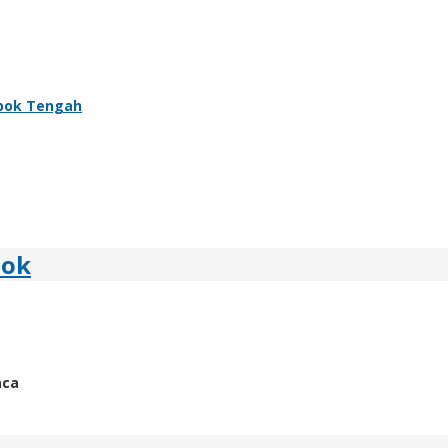
bok Tengah
bok
aca