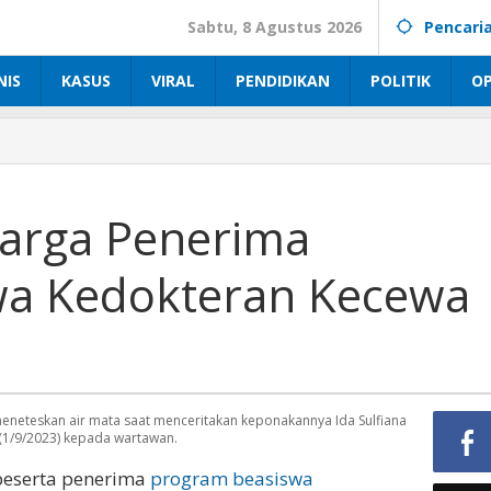
Sabtu, 8 Agustus 2026
Pencari
NIS
KASUS
VIRAL
PENDIDIKAN
POLITIK
OP
uarga Penerima
wa Kedokteran Kecewa
eteskan air mata saat menceritakan keponakannya Ida Sulfiana
 (1/9/2023) kepada wartawan.
 peserta penerima
program beasiswa