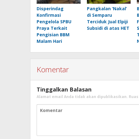
Disperindag
Pangkalan ‘Nakal’
Konfirmasi
di Semparu
Pengelola SPBU
Terciduk Jual Elpiji
Praya Terkait
Subsidi di atas HET
Pengisian BBM
Malam Hari
Komentar
Tinggalkan Balasan
Alamat email Anda tidak akan dipublikasikan.
Ruas