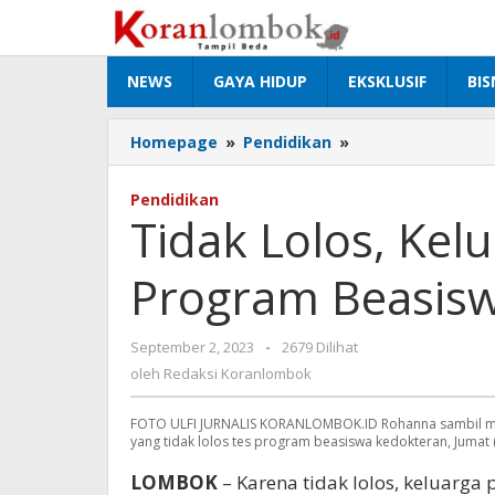
Lewati
ke
konten
NEWS
GAYA HIDUP
EKSKLUSIF
BIS
Homepage
»
Pendidikan
»
Tidak
Lolos,
Keluarga
Pendidikan
Penerima
Tidak Lolos, Kel
Program
Beasiswa
Program Beasis
Kedokteran
Kecewa
September 2, 2023
oleh
-
2679 Dilihat
Redaksi
oleh
Redaksi Koranlombok
Koranlombok
FOTO ULFI JURNALIS KORANLOMBOK.ID Rohanna sambil men
yang tidak lolos tes program beasiswa kedokteran, Jumat
LOMBOK
– Karena tidak lolos, keluarga