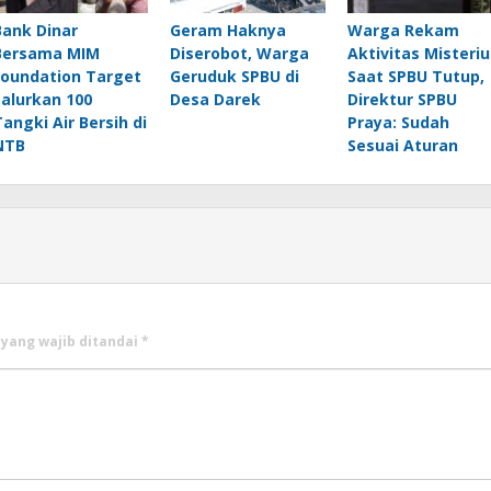
Bank Dinar
Geram Haknya
Warga Rekam
Bersama MIM
Diserobot, Warga
Aktivitas Misteriu
Foundation Target
Geruduk SPBU di
Saat SPBU Tutup,
Salurkan 100
Desa Darek
Direktur SPBU
Tangki Air Bersih di
Praya: Sudah
NTB
Sesuai Aturan
 yang wajib ditandai
*