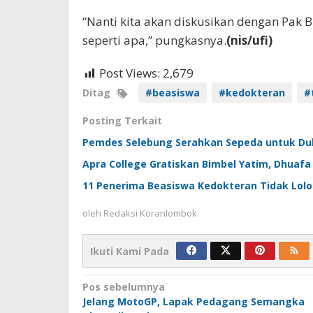
“Nanti kita akan diskusikan dengan Pak 
seperti apa,” pungkasnya.
(nis/ufi)
Post Views:
2,679
Ditag
#beasiswa
#kedokteran
#
Posting Terkait
Pemdes Selebung Serahkan Sepeda untuk Du
Apra College Gratiskan Bimbel Yatim, Dhuafa
11 Penerima Beasiswa Kedokteran Tidak Lolos
oleh
Redaksi Koranlombok
Ikuti Kami Pada
Navigasi
Pos sebelumnya
Jelang MotoGP, Lapak Pedagang Semangka
pos