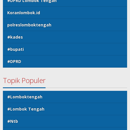
#DPRD Lombok Tengah
Koranlombok.id
polreslomboktengah
#kades
#bupati
#DPRD
Topik Populer
#Lomboktengah
#Lombok Tengah
#Ntb