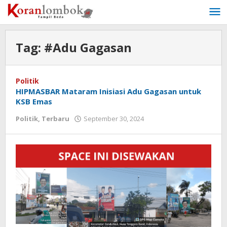
Lewati
ke
konten
Tag:
#Adu Gagasan
Politik
HIPMASBAR Mataram Inisiasi Adu Gagasan untuk
KSB Emas
Politik
,
Terbaru
September 30, 2024
oleh
Redaksi
Koranlombok