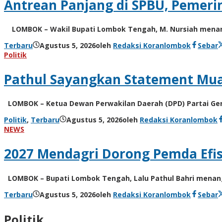
Antrean Panjang di SPBU, Pemerin
LOMBOK – Wakil Bupati Lombok Tengah, M. Nursiah mena
Terbaru
Agustus 5, 2026
oleh
Redaksi Koranlombok
Sebar
Politik
Pathul Sayangkan Statement Muaz
LOMBOK – Ketua Dewan Perwakilan Daerah (DPD) Partai Geri
Politik
,
Terbaru
Agustus 5, 2026
oleh
Redaksi Koranlombok
NEWS
2027 Mendagri Dorong Pemda Efis
LOMBOK – Bupati Lombok Tengah, Lalu Pathul Bahri menangg
Terbaru
Agustus 5, 2026
oleh
Redaksi Koranlombok
Sebar
Politik