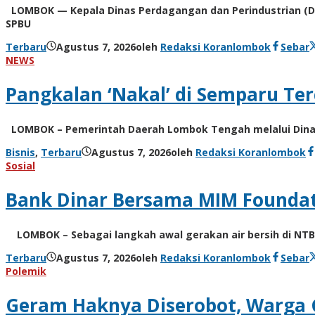
LOMBOK — Kepala Dinas Perdagangan dan Perindustrian (Di
SPBU
Terbaru
Agustus 7, 2026
oleh
Redaksi Koranlombok
Sebar
NEWS
Pangkalan ‘Nakal’ di Semparu Terci
LOMBOK – Pemerintah Daerah Lombok Tengah melalui Dinas P
Bisnis
,
Terbaru
Agustus 7, 2026
oleh
Redaksi Koranlombok
Sosial
Bank Dinar Bersama MIM Foundati
LOMBOK – Sebagai langkah awal gerakan air bersih di NTB,
Terbaru
Agustus 7, 2026
oleh
Redaksi Koranlombok
Sebar
Polemik
Geram Haknya Diserobot, Warga 