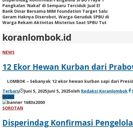
Pangkalan ‘Nakal’ di Semparu Terciduk Jual El
Bank Dinar Bersama MIM Foundation Target Salu
Geram Haknya Diserobot, Warga Geruduk SPBU di
Warga Rekam Aktivitas Misterius Saat SPBU Tut
koranlombok.id
NEWS
12 Ekor Hewan Kurban dari Prab
LOMBOK – Sebanyak 12 ekor hewan kurban sapi dari Presid
Terbaru
Juni 5, 2025
Juni 5, 2025
oleh
Redaksi Koranlombok
Stiki
SOROTAN
Disperindag Konfirmasi Pengelol