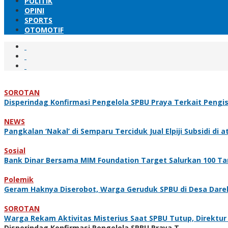
POLITIK
OPINI
SPORTS
OTOMOTIF
SOROTAN
Disperindag Konfirmasi Pengelola SPBU Praya Terkait Pengi
NEWS
Pangkalan ‘Nakal’ di Semparu Terciduk Jual Elpiji Subsidi di 
Sosial
Bank Dinar Bersama MIM Foundation Target Salurkan 100 Tan
Polemik
Geram Haknya Diserobot, Warga Geruduk SPBU di Desa Dare
SOROTAN
Warga Rekam Aktivitas Misterius Saat SPBU Tutup, Direktur
Disperindag Konfirmasi Pengelola SPBU Praya T