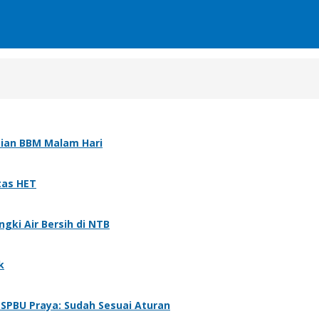
sian BBM Malam Hari
atas HET
gki Air Bersih di NTB
k
 SPBU Praya: Sudah Sesuai Aturan