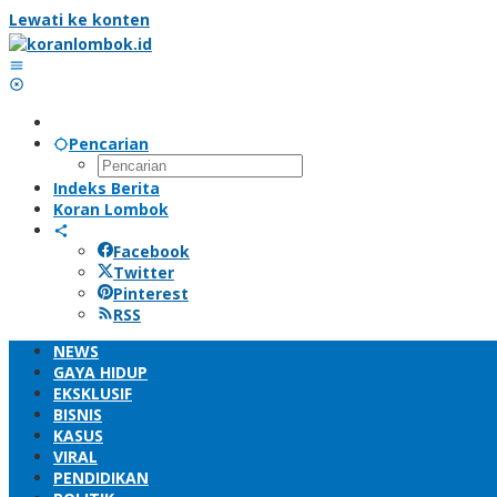
Lewati ke konten
Pencarian
Indeks Berita
Koran Lombok
Facebook
Twitter
Pinterest
RSS
NEWS
GAYA HIDUP
EKSKLUSIF
BISNIS
KASUS
VIRAL
PENDIDIKAN