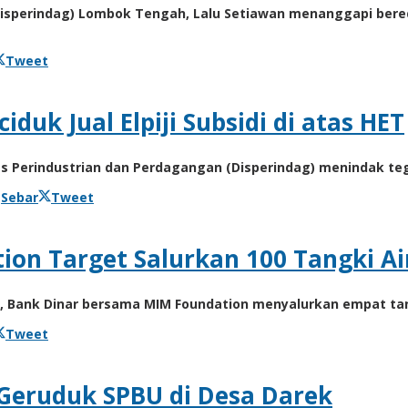
sperindag) Lombok Tengah, Lalu Setiawan menanggapi bereda
Tweet
duk Jual Elpiji Subsidi di atas HET
erindustrian dan Perdagangan (Disperindag) menindak tegas 
Sebar
Tweet
on Target Salurkan 100 Tangki Air
 Bank Dinar bersama MIM Foundation menyalurkan empat tang
Tweet
Geruduk SPBU di Desa Darek