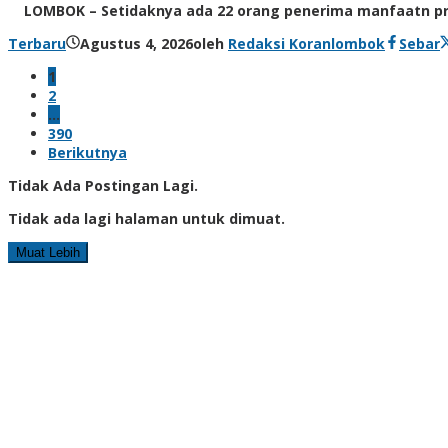
LOMBOK – Setidaknya ada 22 orang penerima manfaatn pro
Terbaru
Agustus 4, 2026
oleh
Redaksi Koranlombok
Sebar
1
2
…
390
Berikutnya
Tidak Ada Postingan Lagi.
Tidak ada lagi halaman untuk dimuat.
Muat Lebih