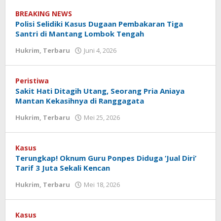
Koranlombok
BREAKING NEWS
Polisi Selidiki Kasus Dugaan Pembakaran Tiga
Santri di Mantang Lombok Tengah
Hukrim
,
Terbaru
Juni 4, 2026
oleh
Redaksi
Koranlombok
Peristiwa
Sakit Hati Ditagih Utang, Seorang Pria Aniaya
Mantan Kekasihnya di Ranggagata
Hukrim
,
Terbaru
Mei 25, 2026
oleh
Redaksi
Koranlombok
Kasus
Terungkap! Oknum Guru Ponpes Diduga ‘Jual Diri’
Tarif 3 Juta Sekali Kencan
Hukrim
,
Terbaru
Mei 18, 2026
oleh
Redaksi
Koranlombok
Kasus