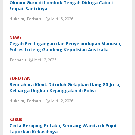
Oknum Guru di Lombok Tengah Diduga Cabuli
Empat Santrinya
Hukrim
,
Terbaru
Mei 15, 2026
oleh
Redaksi
Koranlombok
NEWS
Cegah Perdagangan dan Penyelundupan Manusia,
Polres Loteng Gandeng Kepolisian Australia
Terbaru
Mei 12, 2026
oleh
Redaksi
Koranlombok
SOROTAN
Bendahara Klinik Dituduh Gelapkan Uang 80 Juta,
Keluarga Ungkap Kejanggalan di Polisi
Hukrim
,
Terbaru
Mei 12, 2026
oleh
Redaksi
Koranlombok
Kasus
‎Cinta Berujung Petaka, Seorang Wanita di Pujut
Laporkan Kekasihnya