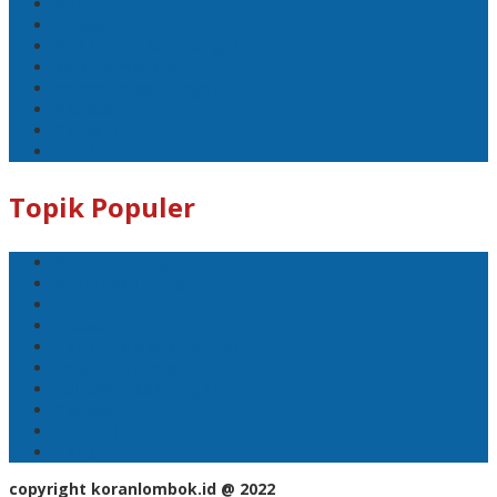
#Ntb
#Dewan
#DPRD Lombok Tengah
Koranlombok.id
polreslomboktengah
#kades
#bupati
#DPRD
Topik Populer
#Lomboktengah
#Lombok Tengah
#Ntb
#Dewan
#DPRD Lombok Tengah
Koranlombok.id
polreslomboktengah
#kades
#bupati
#DPRD
copyright koranlombok.id @ 2022