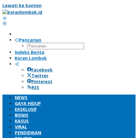
Lewati ke konten
Pencarian
Indeks Berita
Koran Lombok
Facebook
Twitter
Pinterest
RSS
NEWS
GAYA HIDUP
EKSKLUSIF
BISNIS
KASUS
VIRAL
PENDIDIKAN