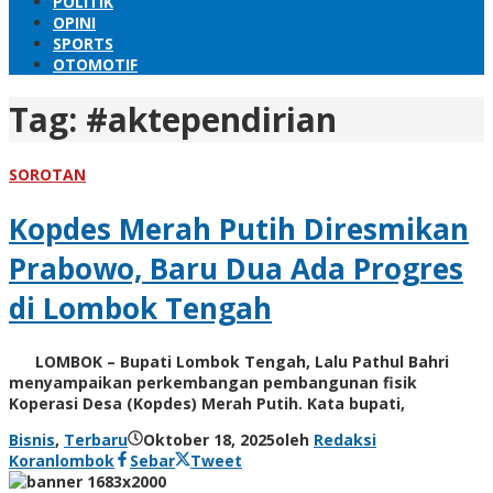
POLITIK
OPINI
SPORTS
OTOMOTIF
Tag:
#aktependirian
SOROTAN
Kopdes Merah Putih Diresmikan
Prabowo, Baru Dua Ada Progres
di Lombok Tengah
LOMBOK – Bupati Lombok Tengah, Lalu Pathul Bahri
menyampaikan perkembangan pembangunan fisik
Koperasi Desa (Kopdes) Merah Putih. Kata bupati,
Bisnis
,
Terbaru
Oktober 18, 2025
oleh
Redaksi
Koranlombok
Sebar
Tweet