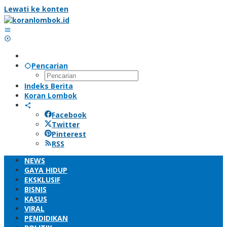
Lewati ke konten
Pencarian
Indeks Berita
Koran Lombok
Facebook
Twitter
Pinterest
RSS
NEWS
GAYA HIDUP
EKSKLUSIF
BISNIS
KASUS
VIRAL
PENDIDIKAN