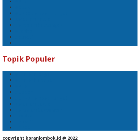
#Ntb
#Dewan
#DPRD Lombok Tengah
Koranlombok.id
polreslomboktengah
#kades
#bupati
#DPRD
Topik Populer
#Lomboktengah
#Lombok Tengah
#Ntb
#Dewan
#DPRD Lombok Tengah
Koranlombok.id
polreslomboktengah
#kades
#bupati
#DPRD
copyright koranlombok.id @ 2022