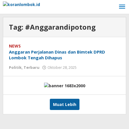
Lewati
ke
konten
Tag:
#Anggarandipotong
NEWS
Anggaran Perjalanan Dinas dan Bimtek DPRD
Lombok Tengah Dihapus
Politik
,
Terbaru
Oktober 28, 2025
oleh
Redaksi
Koranlombok
Muat Lebih