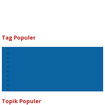
Tag Populer
#Lomboktengah
#Lombok Tengah
#Ntb
#Dewan
#DPRD Lombok Tengah
polreslomboktengah
Koranlombok.id
#kades
#bupati
#DPRD
Topik Populer