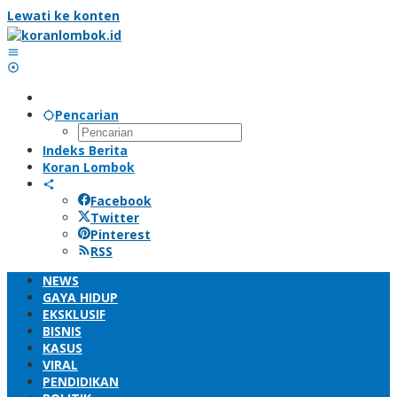
Lewati ke konten
Pencarian
Indeks Berita
Koran Lombok
Facebook
Twitter
Pinterest
RSS
NEWS
GAYA HIDUP
EKSKLUSIF
BISNIS
KASUS
VIRAL
PENDIDIKAN