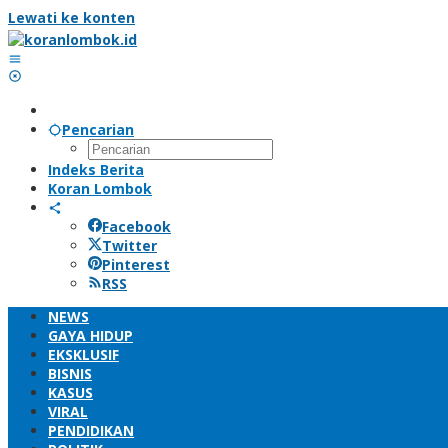
Lewati ke konten
Pencarian
Indeks Berita
Koran Lombok
Facebook
Twitter
Pinterest
RSS
NEWS
GAYA HIDUP
EKSKLUSIF
BISNIS
KASUS
VIRAL
PENDIDIKAN