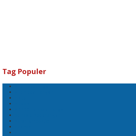
Tag Populer
#Lomboktengah
#Lombok Tengah
#Ntb
#Dewan
#DPRD Lombok Tengah
polreslomboktengah
Koranlombok.id
#kades
#bupati