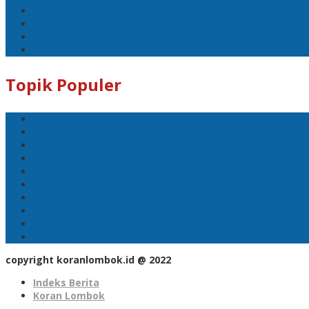
Koranlombok.id
#kades
#bupati
#DPRD
Topik Populer
#Lomboktengah
#Lombok Tengah
#Ntb
#Dewan
#DPRD Lombok Tengah
polreslomboktengah
Koranlombok.id
#kades
#bupati
#DPRD
copyright koranlombok.id @ 2022
Indeks Berita
Koran Lombok