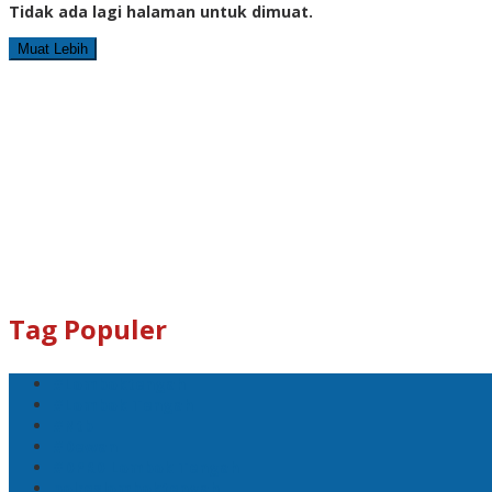
Tidak ada lagi halaman untuk dimuat.
Muat Lebih
Tag Populer
#Lomboktengah
#Lombok Tengah
#Ntb
#Dewan
#DPRD Lombok Tengah
polreslomboktengah