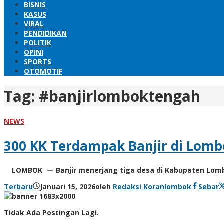
BISNIS
KASUS
VIRAL
PENDIDIKAN
POLITIK
OPINI
SPORTS
OTOMOTIF
Tag:
#banjirlomboktengah
NEWS
300 KK Terdampak Banjir di Lomb
LOMBOK — Banjir menerjang tiga desa di Kabupaten Lombok
Terbaru
Januari 15, 2026
oleh
Redaksi Koranlombok
Sebar
Tidak Ada Postingan Lagi.