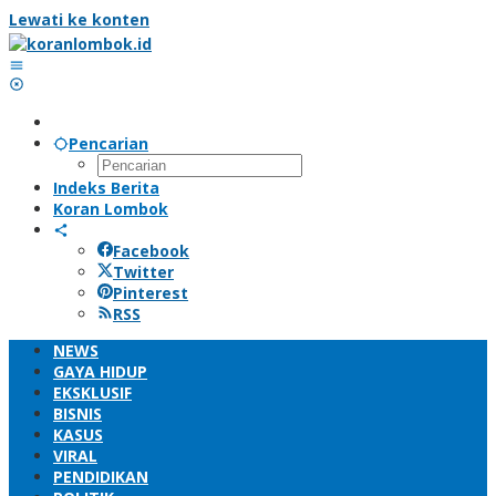
Lewati ke konten
Pencarian
Indeks Berita
Koran Lombok
Facebook
Twitter
Pinterest
RSS
NEWS
GAYA HIDUP
EKSKLUSIF
BISNIS
KASUS
VIRAL
PENDIDIKAN