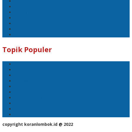
#Dewan
#DPRD Lombok Tengah
polreslomboktengah
Koranlombok.id
#kades
#bupati
#DPRD
Topik Populer
#Lomboktengah
#Lombok Tengah
#Ntb
#Dewan
#DPRD Lombok Tengah
polreslomboktengah
Koranlombok.id
#kades
#bupati
#DPRD
copyright koranlombok.id @ 2022