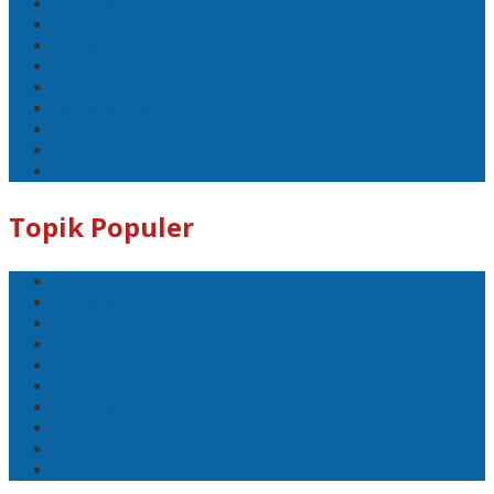
#Lombok Tengah
#Ntb
#Dewan
#DPRD Lombok Tengah
Koranlombok.id
polreslomboktengah
#kades
#bupati
#DPRD
Topik Populer
#Lomboktengah
#Lombok Tengah
#Ntb
#Dewan
#DPRD Lombok Tengah
Koranlombok.id
polreslomboktengah
#kades
#bupati
#DPRD