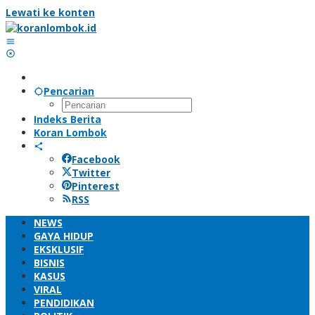
Lewati ke konten
Pencarian
Indeks Berita
Koran Lombok
Facebook
Twitter
Pinterest
RSS
NEWS
GAYA HIDUP
EKSKLUSIF
BISNIS
KASUS
VIRAL
PENDIDIKAN