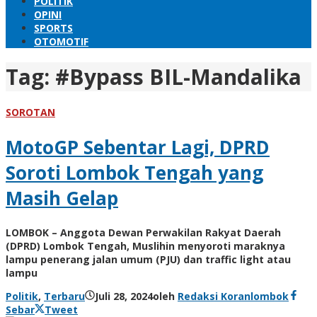
POLITIK
OPINI
SPORTS
OTOMOTIF
Tag:
#Bypass BIL-Mandalika
SOROTAN
MotoGP Sebentar Lagi, DPRD
Soroti Lombok Tengah yang
Masih Gelap
LOMBOK – Anggota Dewan Perwakilan Rakyat Daerah
(DPRD) Lombok Tengah, Muslihin menyoroti maraknya
lampu penerang jalan umum (PJU) dan traffic light atau
lampu
Politik
,
Terbaru
Juli 28, 2024
oleh
Redaksi Koranlombok
Sebar
Tweet