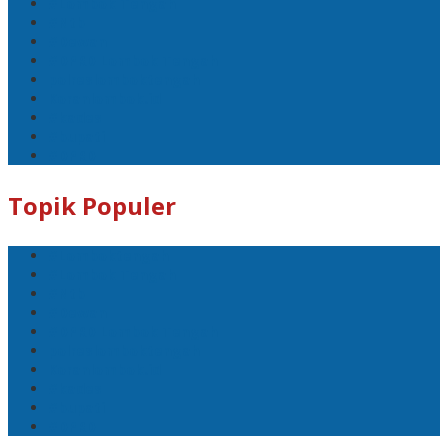
#Lombok Tengah
#Ntb
#Dewan
#DPRD Lombok Tengah
polreslomboktengah
Koranlombok.id
#kades
#bupati
#DPRD
Topik Populer
#Lomboktengah
#Lombok Tengah
#Ntb
#Dewan
#DPRD Lombok Tengah
polreslomboktengah
Koranlombok.id
#kades
#bupati
#DPRD