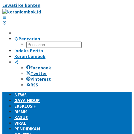
Lewati ke konten
Pencarian
Indeks Berita
Koran Lombok
Facebook
Twitter
Pinterest
RSS
NEWS
GAYA HIDUP
EKSKLUSIF
BISNIS
KASUS
VIRAL
PENDIDIKAN