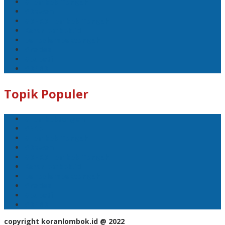
#Lombok Tengah
#Dewan
#DPRD Lombok Tengah
Koranlombok.id
polreslomboktengah
#kades
#bupati
#DPRD
Topik Populer
#Lomboktengah
#Ntb
#Lombok Tengah
#Dewan
#DPRD Lombok Tengah
Koranlombok.id
polreslomboktengah
#kades
#bupati
#DPRD
copyright koranlombok.id @ 2022