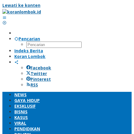
Lewati ke konten
Pencarian
Indeks Berita
Koran Lombok
Facebook
Twitter
Pinterest
RSS
NEWS
GAYA HIDUP
EKSKLUSIF
BISNIS
KASUS
VIRAL
PENDIDIKAN