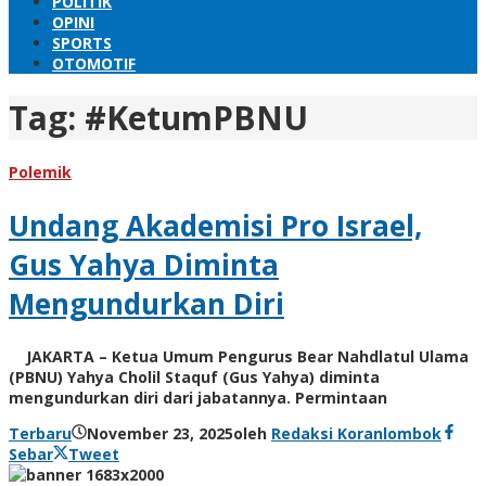
POLITIK
OPINI
SPORTS
OTOMOTIF
Tag:
#KetumPBNU
Polemik
Undang Akademisi Pro Israel,
Gus Yahya Diminta
Mengundurkan Diri
JAKARTA – Ketua Umum Pengurus Bear Nahdlatul Ulama
(PBNU) Yahya Cholil Staquf (Gus Yahya) diminta
mengundurkan diri dari jabatannya. Permintaan
Terbaru
November 23, 2025
oleh
Redaksi Koranlombok
Sebar
Tweet