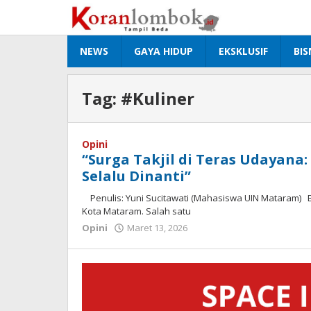
Lewati
ke
konten
NEWS
GAYA HIDUP
EKSKLUSIF
BIS
Tag:
#Kuliner
Opini
“Surga Takjil di Teras Udayan
Selalu Dinanti”
Penulis: Yuni Sucitawati (Mahasiswa UIN Mataram)
Kota Mataram. Salah satu
Opini
Maret 13, 2026
oleh
Redaksi
Koranlombok