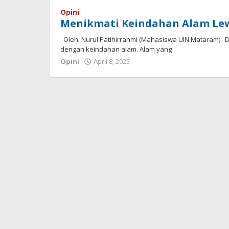
Opini
Menikmati Keindahan Alam Lew
Oleh: Nurul Patihirrahmi (Mahasiswa UIN Mataram
dengan keindahan alam. Alam yang
Opini
April 8, 2025
oleh
Redaksi
Koranlombok