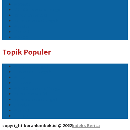
#Dewan
#DPRD Lombok Tengah
Koranlombok.id
polreslomboktengah
#kades
#bupati
#DPRD
Topik Populer
#Lomboktengah
#Lombok Tengah
#Ntb
#Dewan
#DPRD Lombok Tengah
Koranlombok.id
polreslomboktengah
#kades
#bupati
#DPRD
copyright koranlombok.id @ 2022
Indeks Berita