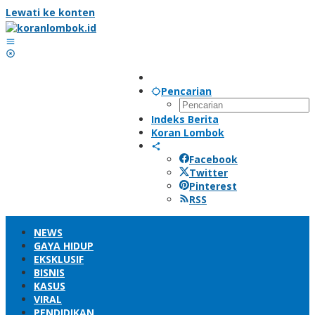
Lewati ke konten
Pencarian
Indeks Berita
Koran Lombok
Facebook
Twitter
Pinterest
RSS
NEWS
GAYA HIDUP
EKSKLUSIF
BISNIS
KASUS
VIRAL
PENDIDIKAN