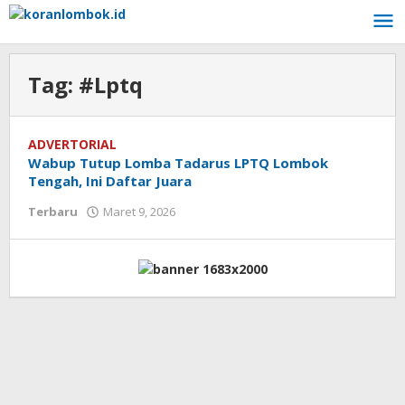
Lewati
ke
konten
Tag:
#Lptq
ADVERTORIAL
Wabup Tutup Lomba Tadarus LPTQ Lombok
Tengah, Ini Daftar Juara
Terbaru
Maret 9, 2026
oleh
Redaksi
Koranlombok