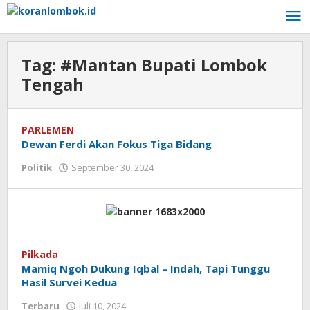
Lewati
ke
konten
Tag:
#Mantan Bupati Lombok
Tengah
PARLEMEN
Dewan Ferdi Akan Fokus Tiga Bidang
Politik
September 30, 2024
oleh
Redaksi
Koranlombok
Pilkada
Mamiq Ngoh Dukung Iqbal – Indah, Tapi Tunggu
Hasil Survei Kedua
Terbaru
Juli 10, 2024
oleh