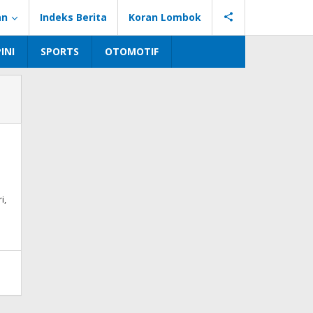
an
Indeks Berita
Koran Lombok
INI
SPORTS
OTOMOTIF
i,