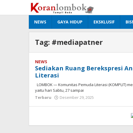
Lewati
ke
konten
NEWS
GAYA HIDUP
EKSKLUSIF
BIS
Tag:
#mediapatner
NEWS
Sediakan Ruang Berekspresi A
Literasi
LOMBOK — Komunitas Pemuda Literasi (KOMPLIT) mengg
yaitu hari Sabtu, 27 sampai
Terbaru
Desember 29, 2025
oleh
Redaksi
Koranlombok