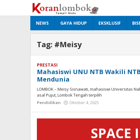
Lewati
ke
konten
NEWS
GAYA HIDUP
EKSKLUSIF
BIS
Tag:
#Meisy
PRESTASI
Mahasiswi UNU NTB Wakili NTB 
Mendunia
LOMBOK – Meisy Sisnawati, mahasiswi Universitas Nah
asal Pujut, Lombok Tengah terpilih
Pendidikan
Oktober 4, 2025
oleh
Redaksi
Koranlombok