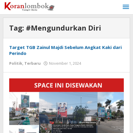
Lewati
ke
konten
Tag:
#Mengundurkan Diri
Target TGB Zainul Majdi Sebelum Angkat Kaki dari
Perindo
Politik
,
Terbaru
November 1, 2024
oleh
Redaksi
Koranlombok