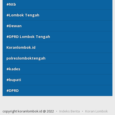
#Ntb
#Lombok Tengah
#Dewan
#DPRD Lombok Tengah
Koranlombok.id
polreslomboktengah
#kades
#bupati
#DPRD
copyright koranlombok.id @ 2022
Indeks Berita
Koran Lombok