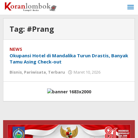
Lewati
ke
konten
Tag:
#Prang
NEWS
Okupansi Hotel di Mandalika Turun Drastis, Banyak
Tamu Asing Check-out
Bisnis
,
Pariwisata
,
Terbaru
Maret 10, 2026
oleh
Redaksi
Koranlombok