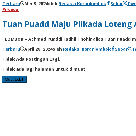
Terbaru
Mei 8, 2024
oleh
Redaksi Koranlombok
Sebar
Twe
Pilkada
Tuan Puadd Maju Pilkada Loteng A
LOMBOK – Achmad Puaddi Fadhil Thohir alias Tuan Puadd me
Terbaru
April 28, 2024
oleh
Redaksi Koranlombok
Sebar
T
Tidak Ada Postingan Lagi.
Tidak ada lagi halaman untuk dimuat.
Muat Lebih