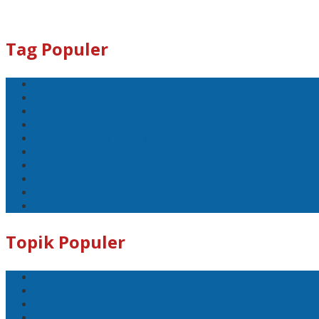
Tag Populer
#Lomboktengah
#Lombok Tengah
#Ntb
#Dewan
#DPRD Lombok Tengah
polreslomboktengah
Koranlombok.id
#kades
#bupati
#DPRD
Topik Populer
#Lomboktengah
#Lombok Tengah
#Ntb
#Dewan