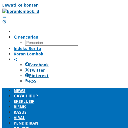
Lewati ke konten
Pencarian
Indeks Berita
Koran Lombok
Facebook
Twitter
Pinterest
RSS
NEWS
GAYA HIDUP
EKSKLUSIF
BISNIS
KASUS
VIRAL
PENDIDIKAN