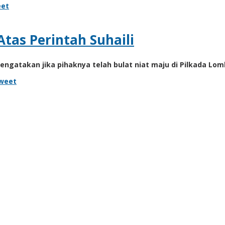
et
tas Perintah Suhaili
ngatakan jika pihaknya telah bulat niat maju di Pilkada Lo
weet