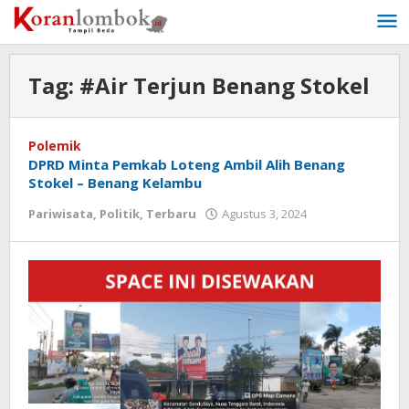
Lewati
ke
konten
Tag:
#Air Terjun Benang Stokel
Polemik
DPRD Minta Pemkab Loteng Ambil Alih Benang
Stokel – Benang Kelambu
Pariwisata
,
Politik
,
Terbaru
Agustus 3, 2024
oleh
Redaksi
Koranlombok