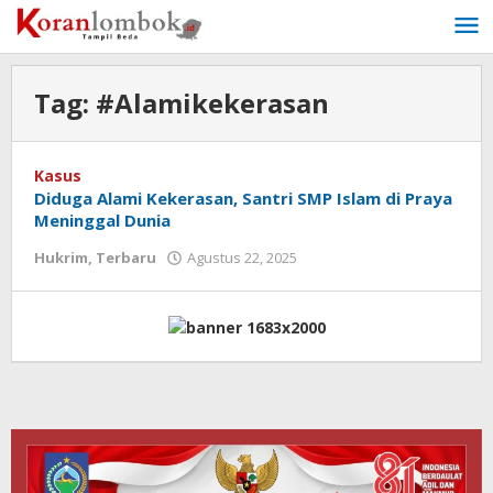
Lewati
ke
konten
Tag:
#Alamikekerasan
Kasus
Diduga Alami Kekerasan, Santri SMP Islam di Praya
Meninggal Dunia
Hukrim
,
Terbaru
Agustus 22, 2025
oleh
Redaksi
Koranlombok