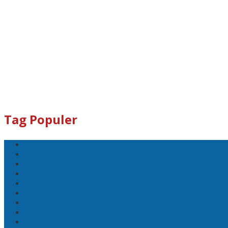
Tag Populer
#Lomboktengah
#Lombok Tengah
#Ntb
#Dewan
#DPRD Lombok Tengah
Koranlombok.id
polreslomboktengah
#kades
#bupati