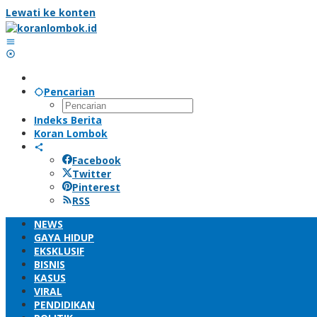
Lewati ke konten
Pencarian
Indeks Berita
Koran Lombok
Facebook
Twitter
Pinterest
RSS
NEWS
GAYA HIDUP
EKSKLUSIF
BISNIS
KASUS
VIRAL
PENDIDIKAN