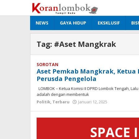
Lewati
ke
konten
NEWS
GAYA HIDUP
EKSKLUSIF
BIS
Tag:
#Aset Mangkrak
SOROTAN
Aset Pemkab Mangkrak, Ketua K
Perusda Pengelola
LOMBOK – Ketua Komisi II DPRD Lombok Tengah, Lalu
adalah dengan membentuk
Politik
,
Terbaru
Januari 12, 2025
oleh
Redaksi
Koranlombok