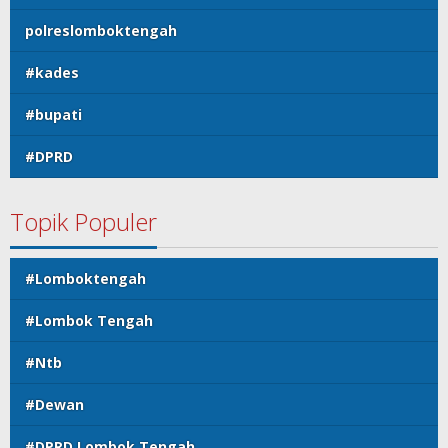
polreslomboktengah
#kades
#bupati
#DPRD
Topik Populer
#Lomboktengah
#Lombok Tengah
#Ntb
#Dewan
#DPRD Lombok Tengah