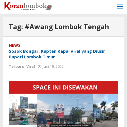
Lewati
ke
konten
Tag:
#Awang Lombok Tengah
NEWS
Sosok Bongar, Kapten Kapal Viral yang Diusir
Bupati Lombok Timur
Terbaru
,
Viral
Juni 19, 2025
oleh
Redaksi
Koranlombok