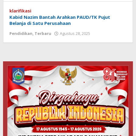
Koranlombok
klarifikasi
Kabid Nazim Bantah Arahkan PAUD/TK Pujut
Belanja di Satu Perusahaan
Pendidikan
,
Terbaru
Agustus 28, 2025
oleh
Redaksi
Koranlombok