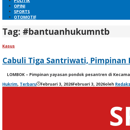
POLITIK
OPINI
SPORTS
OTOMOTIF
Tag:
#bantuanhukumntb
Kasus
Cabuli Tiga Santriwati, Pimpinan
LOMBOK – Pimpinan yayasan pondok pesantren di Kecamata
Hukrim
,
Terbaru
Februari 3, 2026
Februari 3, 2026
oleh
Redaks