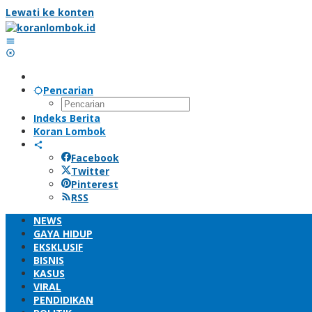
Lewati ke konten
Pencarian
Indeks Berita
Koran Lombok
Facebook
Twitter
Pinterest
RSS
NEWS
GAYA HIDUP
EKSKLUSIF
BISNIS
KASUS
VIRAL
PENDIDIKAN