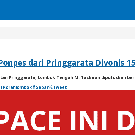
 Ponpes dari Pringgarata Divonis 1
n Pringgarata, Lombok Tengah M. Tazkiran diputuskan bers
i Koranlombok
Sebar
Tweet