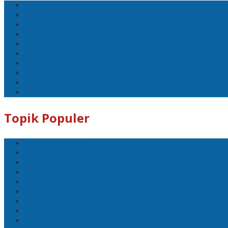
#Lomboktengah
#Lombok Tengah
#Ntb
#Dewan
#DPRD Lombok Tengah
polreslomboktengah
Koranlombok.id
#kades
#bupati
#DPRD
Topik Populer
#Lomboktengah
#Lombok Tengah
#Ntb
#Dewan
#DPRD Lombok Tengah
polreslomboktengah
Koranlombok.id
#kades
#bupati