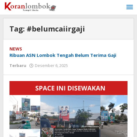
Lewati
ke
konten
Tag:
#belumcaiirgaji
NEWS
Ribuan ASN Lombok Tengah Belum Terima Gaji
Terbaru
Desember 6, 2025
oleh
Redaksi
Koranlombok