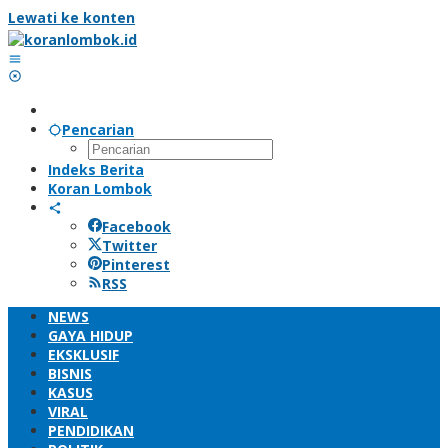
Lewati ke konten
Pencarian
Indeks Berita
Koran Lombok
Facebook
Twitter
Pinterest
RSS
NEWS
GAYA HIDUP
EKSKLUSIF
BISNIS
KASUS
VIRAL
PENDIDIKAN