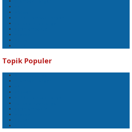
#Lombok Tengah
#Ntb
#Dewan
#DPRD Lombok Tengah
polreslomboktengah
Koranlombok.id
#kades
#bupati
#DPRD
Topik Populer
#Lomboktengah
#Lombok Tengah
#Ntb
#Dewan
#DPRD Lombok Tengah
polreslomboktengah
Koranlombok.id
#kades
#bupati
#DPRD