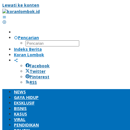
Lewati ke konten
Pencarian
Indeks Berita
Koran Lombok
Facebook
Twitter
Pinterest
RSS
NEWS
GAYA HIDUP
EKSKLUSIF
BISNIS
KASUS
VIRAL
PENDIDIKAN