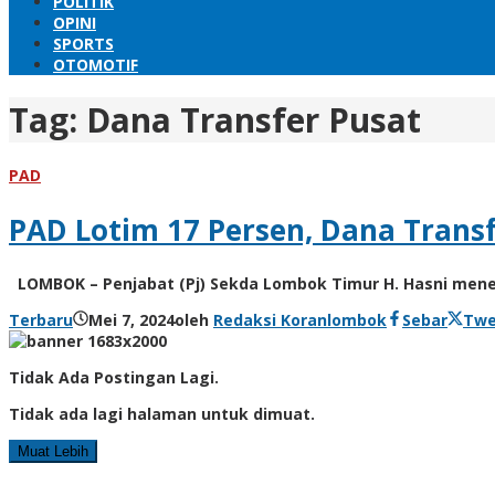
POLITIK
OPINI
SPORTS
OTOMOTIF
Tag:
Dana Transfer Pusat
PAD
PAD Lotim 17 Persen, Dana Transfe
LOMBOK – Penjabat (Pj) Sekda Lombok Timur H. Hasni mene
Terbaru
Mei 7, 2024
oleh
Redaksi Koranlombok
Sebar
Twe
Tidak Ada Postingan Lagi.
Tidak ada lagi halaman untuk dimuat.
Muat Lebih