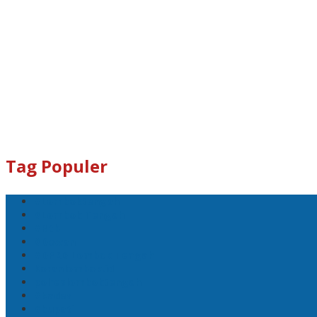
Tag Populer
#Lomboktengah
#Lombok Tengah
#Ntb
#Dewan
#DPRD Lombok Tengah
Koranlombok.id
polreslomboktengah
#kades
#bupati