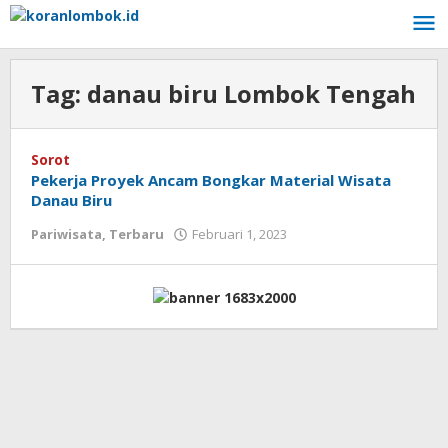
Lewati
ke
konten
Tag:
danau biru Lombok Tengah
Sorot
Pekerja Proyek Ancam Bongkar Material Wisata
Danau Biru
Pariwisata
,
Terbaru
Februari 1, 2023
oleh
Redaksi
Koranlombok