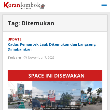
Lewati
ke
konten
Tag:
Ditemukan
UPDATE
Kadus Pemantek Lauk Ditemukan dan Langsung
Dimakamkan
Terbaru
November 7, 2025
oleh
Redaksi
Koranlombok