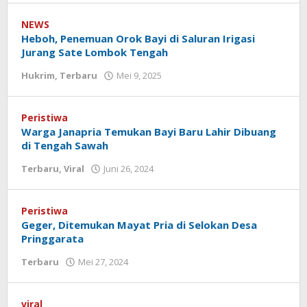
Koranlombok
NEWS
Heboh, Penemuan Orok Bayi di Saluran Irigasi
Jurang Sate Lombok Tengah
Hukrim
,
Terbaru
Mei 9, 2025
oleh
Redaksi
Koranlombok
Peristiwa
Warga Janapria Temukan Bayi Baru Lahir Dibuang
di Tengah Sawah
Terbaru
,
Viral
Juni 26, 2024
oleh
Redaksi
Koranlombok
Peristiwa
Geger, Ditemukan Mayat Pria di Selokan Desa
Pringgarata
Terbaru
Mei 27, 2024
oleh
Redaksi
Koranlombok
viral