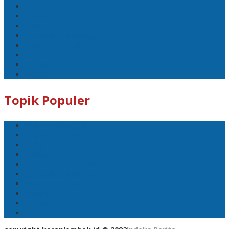
#Ntb
#Dewan
#DPRD Lombok Tengah
polreslomboktengah
Koranlombok.id
#kades
#bupati
#DPRD
Topik Populer
#Lomboktengah
#Lombok Tengah
#Ntb
#Dewan
#DPRD Lombok Tengah
polreslomboktengah
Koranlombok.id
#kades
#bupati
#DPRD