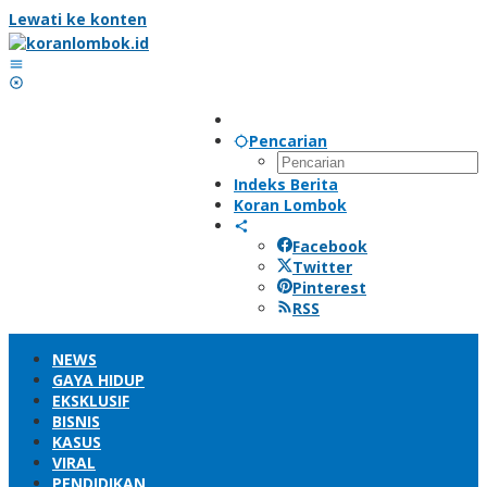
Lewati ke konten
Pencarian
Indeks Berita
Koran Lombok
Facebook
Twitter
Pinterest
RSS
NEWS
GAYA HIDUP
EKSKLUSIF
BISNIS
KASUS
VIRAL
PENDIDIKAN