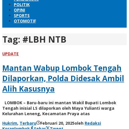
POLITIK
OPINI
SPORTS
OTOMOTIF
Tag:
#LBH NTB
UPDATE
Mantan Wabup Lombok Tengah
Dilaporkan, Polda Didesak Ambil
Alih Kasusnya
LOMBOK – Baru-baru ini mantan Wakil Bupati Lombok
Tengah inisial LS dilaporkan oleh Maya Yulianti warga
Kelurahan Leneng, Kecamatan Praya atas
Hukrim
,
Terbaru
Februari 20, 2025
oleh
Redaksi
Koranlombok
Sebar
Tweet