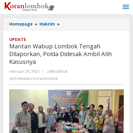
Lewati
ke
konten
Homepage
»
Hukrim
»
Mantan
Wabup
Lombok
UPDATE
Tengah
Mantan Wabup Lombok Tengah
Dilaporkan,
Dilaporkan, Polda Didesak Ambil Alih
Polda
Kasusnya
Didesak
Ambil
Februari 20, 2025
oleh
-
2486 Dilihat
Alih
Redaksi
oleh
Redaksi Koranlombok
Kasusnya
Koranlombok