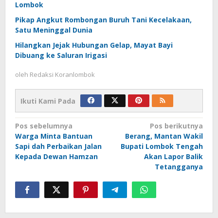
Lombok
Pikap Angkut Rombongan Buruh Tani Kecelakaan,
Satu Meninggal Dunia
Hilangkan Jejak Hubungan Gelap, Mayat Bayi
Dibuang ke Saluran Irigasi
oleh
Redaksi Koranlombok
Ikuti Kami Pada
Navigasi
Pos sebelumnya
Pos berikutnya
Warga Minta Bantuan
Berang, Mantan Wakil
pos
Sapi dah Perbaikan Jalan
Bupati Lombok Tengah
Kepada Dewan Hamzan
Akan Lapor Balik
Tetangganya