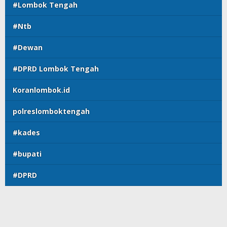
#Lombok Tengah
#Ntb
#Dewan
#DPRD Lombok Tengah
Koranlombok.id
polreslomboktengah
#kades
#bupati
#DPRD
copyright koranlombok.id @ 2022
Indeks Berita
Koran Lombok