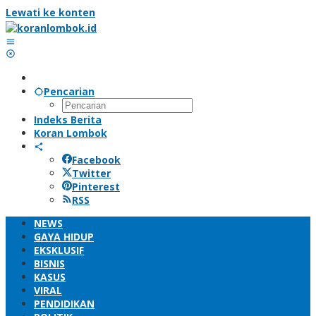
Lewati ke konten
Pencarian
Indeks Berita
Koran Lombok
Facebook
Twitter
Pinterest
RSS
NEWS
GAYA HIDUP
EKSKLUSIF
BISNIS
KASUS
VIRAL
PENDIDIKAN