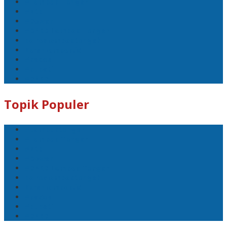
#Lombok Tengah
#Ntb
#Dewan
#DPRD Lombok Tengah
polreslomboktengah
Koranlombok.id
#kades
#bupati
#DPRD
Topik Populer
#Lomboktengah
#Lombok Tengah
#Ntb
#Dewan
#DPRD Lombok Tengah
polreslomboktengah
Koranlombok.id
#kades
#bupati
#DPRD