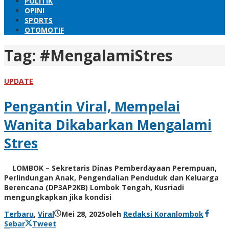
POLITIK
OPINI
SPORTS
OTOMOTIF
Tag:
#MengalamiStres
UPDATE
Pengantin Viral, Mempelai
Wanita Dikabarkan Mengalami
Stres
LOMBOK – Sekretaris Dinas Pemberdayaan Perempuan,
Perlindungan Anak, Pengendalian Penduduk dan Keluarga
Berencana (DP3AP2KB) Lombok Tengah, Kusriadi
mengungkapkan jika kondisi
Terbaru
,
Viral
Mei 28, 2025
oleh
Redaksi Koranlombok
Sebar
Tweet