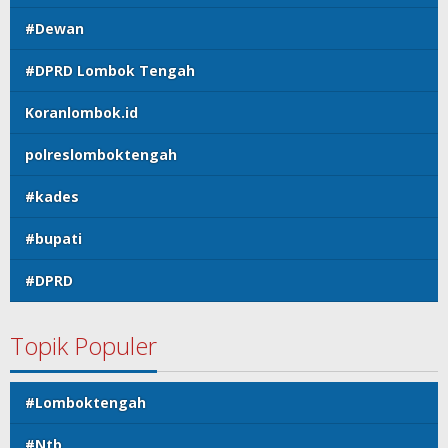
#Dewan
#DPRD Lombok Tengah
Koranlombok.id
polreslomboktengah
#kades
#bupati
#DPRD
Topik Populer
#Lomboktengah
#Ntb