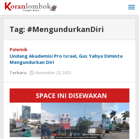
Lewati
ke
konten
Tag:
#MengundurkanDiri
Polemik
Undang Akademisi Pro Israel, Gus Yahya Diminta
Mengundurkan Diri
Terbaru
November 23, 2025
oleh
Redaksi
Koranlombok